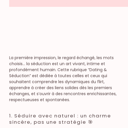
Jouets et toys
Sexe à plusieurs
Candaulisme
Exploration
Libertinage
Préliminaires
Fantasme
Diversité, culture & société
La première impression, le regard échangé, les mots
Le sexe dans la société
choisis… la séduction est un art vivant, intime et
Féminisme
profondément humain. Cette rubrique “Dating &
Séduction” est dédiée à toutes celles et ceux qui
souhaitent comprendre les dynamiques du flirt,
apprendre à créer des liens solides dès les premiers
échanges, et s’ouvrir à des rencontres enrichissantes,
respectueuses et spontanées.
1. Séduire avec naturel : un charme
sincère, pas une stratégie 🎯