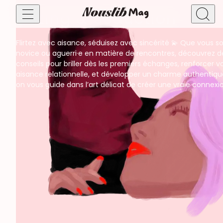
Dating & Séduction
Flirtez avec aisance, séduisez avec sincérité 💫 Que vous s
Bien-être sexuel & santé intime
novice ou aguerri·e en matière de rencontres, découvrez d
Sexualité masculine
conseils pour briller dès les premiers échanges, renforcer v
Faire des rencontres !
Sexualité féminine
aisance relationnelle, et développer un charme authentique.
Bien-être sexuel
on vous guide dans l’art délicat de créer une vraie connexi
Sexualité & vie de couple
Amour
Relations ouvertes
Vie de couple
Libido & Orgasmes
Séduction, rencontres & relations
Plan cul
Astrologie
Dating & Séduction
Plaisirs & pratiques
BDSM