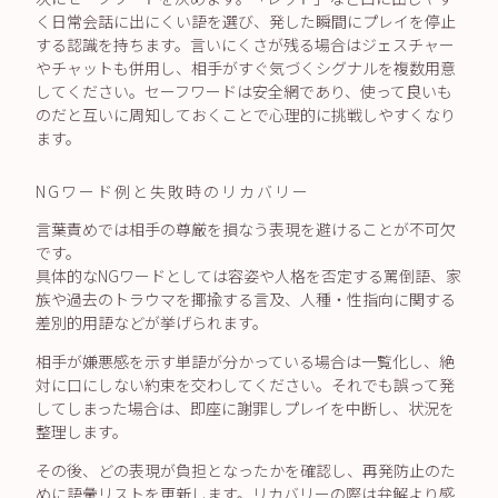
く日常会話に出にくい語を選び、発した瞬間にプレイを停止
する認識を持ちます。言いにくさが残る場合はジェスチャー
やチャットも併用し、相手がすぐ気づくシグナルを複数用意
してください。セーフワードは安全網であり、使って良いも
のだと互いに周知しておくことで心理的に挑戦しやすくなり
ます。
NGワード例と失敗時のリカバリー
言葉責めでは相手の尊厳を損なう表現を避けることが不可欠
です。
具体的なNGワードとしては容姿や人格を否定する罵倒語、家
族や過去のトラウマを揶揄する言及、人種・性指向に関する
差別的用語などが挙げられます。
相手が嫌悪感を示す単語が分かっている場合は一覧化し、絶
対に口にしない約束を交わしてください。それでも誤って発
してしまった場合は、即座に謝罪しプレイを中断し、状況を
整理します。
その後、どの表現が負担となったかを確認し、再発防止のた
めに語彙リストを更新します。リカバリーの際は弁解より感