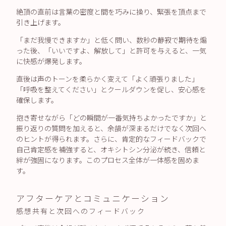
絶頂の直前は言葉の密度と間を巧みに操り、緊張を頂点まで
引き上げます。
「まだ我慢できますか」と低く問い、数秒の静寂で期待を煽
った後、「いいですよ、解放して」と許可を与えると、一気
に快感が爆発します。
直後は声のトーンを柔らかく変えて「よく頑張りました」
「呼吸を整えてください」とクールダウンを促し、安心感を
確保します。
抱き寄せながら「どの瞬間が一番気持ちよかったですか」と
振り返りの質問を加えると、余韻が深まるだけでなく次回へ
のヒントが得られます。さらに、肯定的なフィードバックで
自己肯定感を補強すると、オキシトシン分泌が続き、信頼と
絆が強固になります。このプロセス全体が一体感を固めま
す。
アフターケアとコミュニケーション
感想共有と次回へのフィードバック