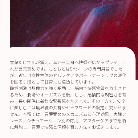
言葉だけで肌が震え、耳から全身へ快感が広がるプレイ。こ
れが言葉責めです。もともとはSMシーンの専門用語でした
が、近年は女性主体のセルフケアやパートナーシップの深化
を図る手段として日常にも浸透しています。
聴覚刺激は想像力を強く駆動し、脳内で快感物質を放出させ
るため、潤滑やオーガズムを後押しし、感情的な親密さを育
み、長い関係に新鮮な緊張感を加えます。その一方で、安全
に楽しむには境界線の共有やセーフワードの設定が欠かせま
せん。本稿では、言葉責めのメカニズムと心理効果、実践フ
レーズ、シチュエーション別の応用、アフターケアまでを順
に解説し、言葉で快感と信頼を育む方法をお伝えします。