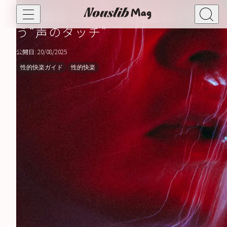
言葉責めとは？ 女性主体で味わ
う“声のタッチ”
公開日: 20/08/2025
自由恋愛
ポリアモリー
性的快楽ガイド
性的快楽
セックスフレンド
カンダウリズム
自由恋愛ガイド
性の健康
セックスレス
セクシャルウェルネス
フェムケア
性的快楽
セルフプレジャー
性的快楽ガイド
性的ファンタジー
オーガズム
BDSM