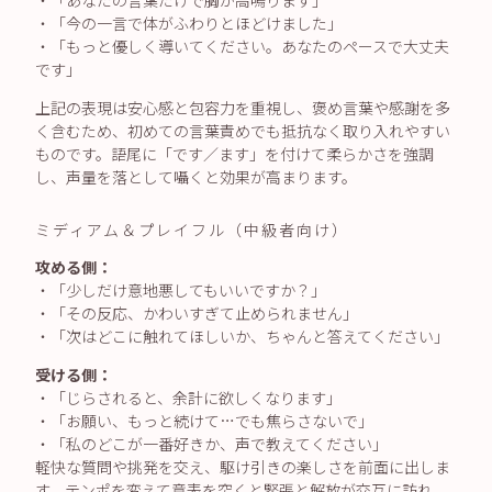
・「あなたの言葉だけで胸が高鳴ります」
・「今の一言で体がふわりとほどけました」
・「もっと優しく導いてください。あなたのペースで大丈夫
です」
上記の表現は安心感と包容力を重視し、褒め言葉や感謝を多
く含むため、初めての言葉責めでも抵抗なく取り入れやすい
ものです。語尾に「です／ます」を付けて柔らかさを強調
し、声量を落として囁くと効果が高まります。
ミディアム＆プレイフル（中級者向け）
攻める側：
・「少しだけ意地悪してもいいですか？」
・「その反応、かわいすぎて止められません」
・「次はどこに触れてほしいか、ちゃんと答えてください」
受ける側：
・「じらされると、余計に欲しくなります」
・「お願い、もっと続けて…でも焦らさないで」
・「私のどこが一番好きか、声で教えてください」
軽快な質問や挑発を交え、駆け引きの楽しさを前面に出しま
す。テンポを変えて意表を突くと緊張と解放が交互に訪れ、