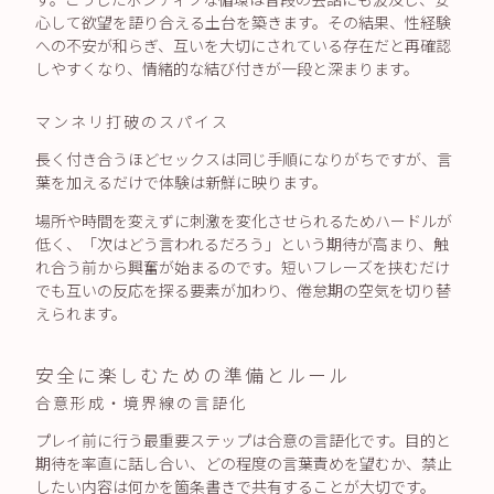
心して欲望を語り合える土台を築きます。その結果、性経験
への不安が和らぎ、互いを大切にされている存在だと再確認
しやすくなり、情緒的な結び付きが一段と深まります。
マンネリ打破のスパイス
長く付き合うほどセックスは同じ手順になりがちですが、言
葉を加えるだけで体験は新鮮に映ります。
場所や時間を変えずに刺激を変化させられるためハードルが
低く、「次はどう言われるだろう」という期待が高まり、触
れ合う前から興奮が始まるのです。短いフレーズを挟むだけ
でも互いの反応を探る要素が加わり、倦怠期の空気を切り替
えられます。
安全に楽しむための準備とルール
合意形成・境界線の言語化
プレイ前に行う最重要ステップは合意の言語化です。目的と
期待を率直に話し合い、どの程度の言葉責めを望むか、禁止
したい内容は何かを箇条書きで共有することが大切です。