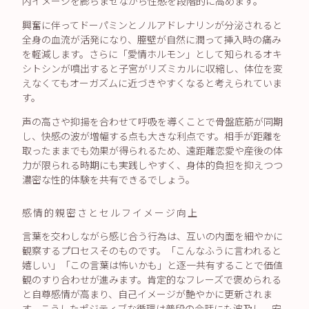
内イメージを膨らませながら性感を段階的に高めます。
興奮に伴ってドーパミンとノルアドレナリンが分泌されると
全身の血流が活発になり、膣壁が自然に潤って挿入時の痛み
を軽減します。さらに「愛情ホルモン」として知られるオキ
シトシンが噴出すると子宮がリズミカルに収縮し、体位を変
えなくてもオーガズムに近づきやすくなると考えられていま
す。
声の高さや抑揚を合わせて呼吸を導くことで骨盤底筋が同期
し、快感の波が増幅する点も大きな利点です。相手が距離を
取ったままでも効果が得られるため、遠距離恋愛や産後の体
力が限られる時期にも実践しやすく、身体的負担を抑えつつ
濃密な性的体験を共有できるでしょう。
感情的親密さとセルフイメージ向上
言葉を交わしながら感じ合う行為は、互いの内面を細やかに
観察するプロセスそのものです。「こんなふうに言われると
嬉しい」「この言葉は怖いかも」と逐一共有することで価値
観のすり合わせが進みます。肯定的なフレーズで褒められる
と自尊感情が高まり、自己イメージが艶やかに更新されま
す。こうしたポジティブな循環は普段の会話にも波及し、安