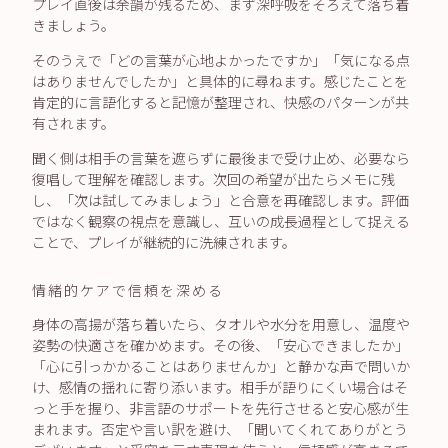
プレイ直後は余韻が残るため、まず深呼吸をそろえて落ち着
きましょう。
そのうえで「どの言葉が心地よかったですか」「気になる点
はありませんでしたか」と具体的に尋ねます。感じたことを
肯定的に言語化すると記憶が整理され、快感のパターンが共
有されます。
聞く側は相手の言葉を遮らずに最後まで受け止め、必要なら
復唱して理解を確認します。次回の希望が出たらメモに残
し、「次は試してみましょう」と合意を再確認します。評価
ではなく観察の視点を意識し、互いの成長過程として捉える
ことで、プレイが継続的に洗練されます。
情緒的ケアで信頼を深める
身体の高揚が落ち着いたら、タオルや水分を用意し、温度や
姿勢の快適さを確かめます。その後、「安心できましたか」
「心に引っかかることはありませんか」と静かな声で問いか
け、感情の揺れに寄り添います。相手が語りにくい場合はそ
っと手を握り、非言語のサポートを先行させると安心感が生
まれます。否定や言い訳を避け、「聞いてくれてありがとう