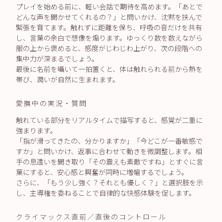
プレイを始める前に、軽い会話で期待を高めます。「あとで
どんな声を聞かせてくれるの？」と問いかけ、沈黙を挟んで
緊張を育てます。触れずに距離を保ち、呼吸の音だけを共有
し、言葉の余白で想像を煽ります。ゆっくり数を数えながら
服の上から褒めると、感度がじわじわ上がり、次の段階への
集中力が深まるでしょう。
最後に名前を囁いて一拍置くと、体は触れられる前から熱を
帯び、潤いが自然に生まれます。
愛撫中の実況・質問
触れている部分をリアルタイムで描写すると、感覚が二重に
強まります。
「指が滑ってきたの、分かりますか」「今どこが一番敏感で
すか」と問いかけ、返事に合わせて動きを微調整します。相
手の息遣いを聞き取り「その震えも素敵ですね」とすぐに言
葉にすると、安心感と興奮が同時に増幅するでしょう。
さらに、「もう少し強く？それとも優しく？」と選択肢を示
し、主導権を委ねることで自律的な快感体験を促します。
クライマックス直前／直後のコントロール