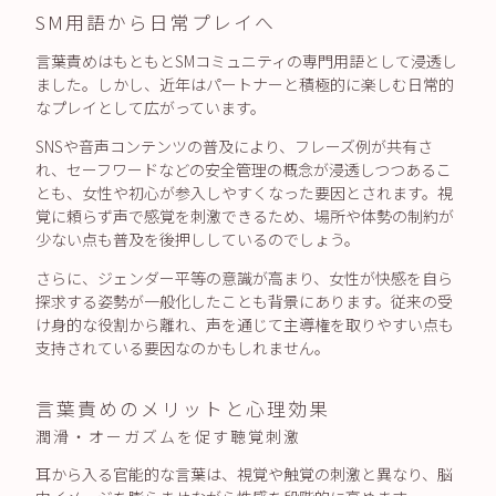
SM用語から日常プレイへ
言葉責めはもともとSMコミュニティの専門用語として浸透し
ました。しかし、近年はパートナーと積極的に楽しむ日常的
なプレイとして広がっています。
SNSや音声コンテンツの普及により、フレーズ例が共有さ
れ、セーフワードなどの安全管理の概念が浸透しつつあるこ
とも、女性や初心が参入しやすくなった要因とされます。視
覚に頼らず声で感覚を刺激できるため、場所や体勢の制約が
少ない点も普及を後押ししているのでしょう。
さらに、ジェンダー平等の意識が高まり、女性が快感を自ら
探求する姿勢が一般化したことも背景にあります。従来の受
け身的な役割から離れ、声を通じて主導権を取りやすい点も
支持されている要因なのかもしれません。
言葉責めのメリットと心理効果
潤滑・オーガズムを促す聴覚刺激
耳から入る官能的な言葉は、視覚や触覚の刺激と異なり、脳