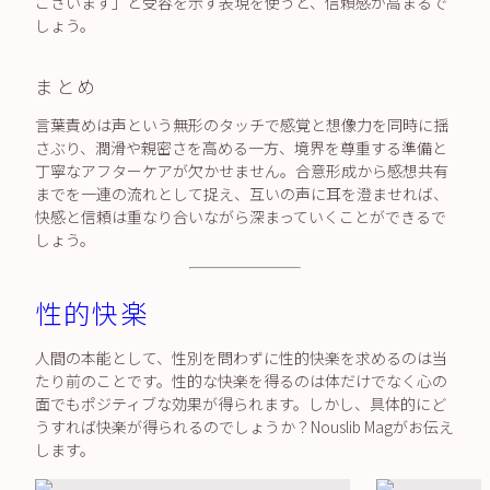
ございます」と受容を示す表現を使うと、信頼感が高まるで
しょう。
まとめ
言葉責めは声という無形のタッチで感覚と想像力を同時に揺
さぶり、潤滑や親密さを高める一方、境界を尊重する準備と
丁寧なアフターケアが欠かせません。合意形成から感想共有
までを一連の流れとして捉え、互いの声に耳を澄ませれば、
快感と信頼は重なり合いながら深まっていくことができるで
しょう。
性的快楽
人間の本能として、性別を問わずに性的快楽を求めるのは当
たり前のことです。性的な快楽を得るのは体だけでなく心の
面でもポジティブな効果が得られます。しかし、具体的にど
うすれば快楽が得られるのでしょうか？Nouslib Magがお伝え
します。