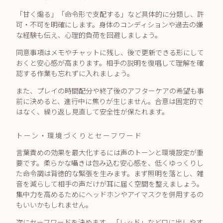
「甘く煽る」「命令形で支配する」など具体的に分類し、許
可・不可を明確にします。身体のコンディションや過去の嫌
な経験も伝え、心理的負荷を回避しましょう。
同意事項はメモやチャットに残し、後で更新できる形にして
おくと安心感が高まります。相手の説明を復唱して理解を確
認する作業も忘れずに入れましょう。
また、プレイの時間配分や終了後のアフターケアの希望も事
前に決めると、進行中に焦りが生じません。合意は固定的で
はなく、繰り返し見直して安全性が保たれます。
トーン・環境づくりとセーフワード
言葉責めの効果を最大化するには声のトーンと環境設定が重
要です。柔らかな囁きは包み込む安心感を、低くゆっくりし
た命令調は背徳的な緊張を生みます。まず照明を落とし、雑
音を減らして相手の声だけが耳に届く空間を整えましょう。
集中力を高めるためにヘッドホンやアイマスクを併用するの
もいいかもしれません。
次にセーフワードを決めます。「レッド」など口に出しやす