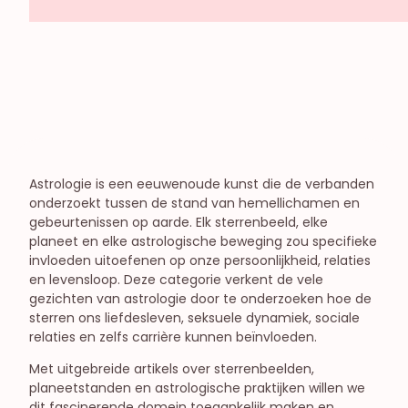
Astrologie
Dating & Verleiding
Onenightstands & Sexfriends
Seksualiteit & relatieleven
Liefde
Libido & Orgasmes
Relatieleven
Vrouwelijke seksualiteit
Astrologie is een eeuwenoude kunst die de verbanden
Open relaties
onderzoekt tussen de stand van hemellichamen en
gebeurtenissen op aarde. Elk sterrenbeeld, elke
planeet en elke astrologische beweging zou specifieke
invloeden uitoefenen op onze persoonlijkheid, relaties
en levensloop. Deze categorie verkent de vele
gezichten van astrologie door te onderzoeken hoe de
sterren ons liefdesleven, seksuele dynamiek, sociale
relaties en zelfs carrière kunnen beïnvloeden.
Met uitgebreide artikels over sterrenbeelden,
planeetstanden en astrologische praktijken willen we
dit fascinerende domein toegankelijk maken en