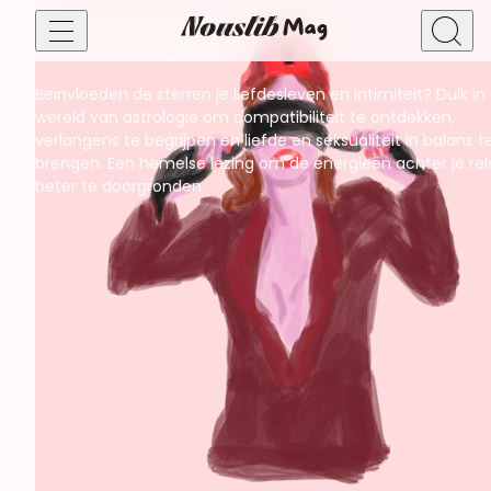
Astrologie
Beïnvloeden de sterren je liefdesleven en intimiteit? Duik in
Diversiteit, cultuur & samenleving
wereld van astrologie om compatibiliteit te ontdekken,
Feminisme
verlangens te begrijpen en liefde en seksualiteit in balans t
brengen. Een hemelse lezing om de energieën achter je rel
Genot & praktijken
beter te doorgronden.
BDSM
Candaulisme
Fantasie
Voorspel
Libertinage
Verkenning
Sekspeeltjes & toys
Groepsseks & meervoudige intimiteit
Seksueel welzijn & intieme gezondheid
Seksueel welzijn
Mannelijke seksualiteit
Verleiding, daten & relaties