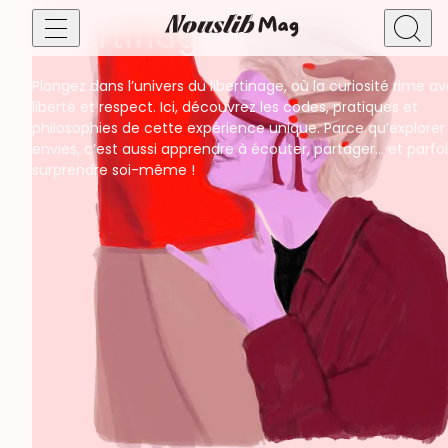
Libertinage
Plongez dans l’univers du libertinage, où la curiosité rime a
Bien-être sexuel & santé intime
liberté et respect. Ici, découvrez les codes, pratiques et
Sexualité masculine
philosophies de cette expérience unique. Parce qu’explorer
Faire des rencontres !
Sexualité féminine
envies, c’est aussi apprendre à écouter, partager… et parfoi
Bien-être sexuel
surprendre soi-même !
Sexualité & vie de couple
Amour
Relations ouvertes
Vie de couple
Libido & Orgasmes
Séduction, rencontres & relations
Plan cul
Astrologie
Dating & Séduction
Plaisirs & pratiques
BDSM