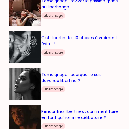
Témoignage : raviver la passion grâce
au libertinage
Libertinage
Club libertin : les 10 choses à vraiment
éviter !
Libertinage
Témoignage : pourquoi je suis
devenue libertine ?
Libertinage
Rencontres libertines : comment faire
en tant qu’homme célibataire ?
Libertinage