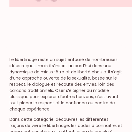
Jouets et toys
Sexe à plusieurs
Candaulisme
Exploration
Libertinage
Préliminaires
Fantasme
Diversité, culture & société
Le libertinage reste un sujet entouré de nombreuses
Le sexe dans la société
idées reçues, mais il s’inscrit aujourd’hui dans une
Féminisme
dynamique de mieux-être et de liberté choisie. Il s’agit
d’une approche ouverte de la sexualité, basée sur le
respect, le dialogue et l’écoute des envies, loin des
carcans traditionnels. Oser s’éloigner du modèle
classique pour explorer d’autres horizons, c’est avant
tout placer le respect et la confiance au centre de
chaque expérience.
Dans cette catégorie, découvrez les différentes
façons de vivre le libertinage, les codes à connaître, et
comment enrichir sa vie affective ou de couple à