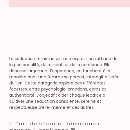
Jouets et toys
Sexe à plusieurs
Candaulisme
Exploration
Libertinage
Préliminaires
Fantasme
Diversité, culture & société
La séduction féminine est une expression raffinée de
Le sexe dans la société
la personnalité, du ressenti et de la confiance. Elle
Féminisme
dépasse largement l’apparence, en touchant à la
manière dont une femme se perçoit, interagit et crée
du lien. Cette catégorie explore ces différentes
facettes, entre psychologie, émotions, corps et
authenticité. L’objectif : aider chaque lectrice à
cultiver une séduction consciente, sereine et
respectueuse d’elle-même et des autres.
1. L’art de séduire : techniques
douces & confiance 💖