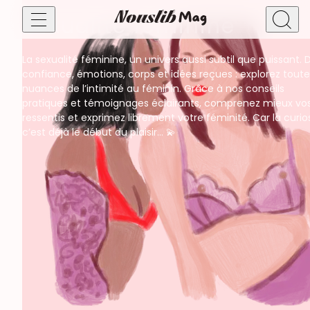
Sexualité féminine
La sexualité féminine, un univers aussi subtil que puissant. D
Bien-être sexuel & santé intime
confiance, émotions, corps et idées reçues : explorez toute
Sexualité masculine
nuances de l’intimité au féminin. Grâce à nos conseils
Faire des rencontres !
Sexualité féminine
pratiques et témoignages éclairants, comprenez mieux vo
Bien-être sexuel
ressentis et exprimez librement votre féminité. Car la curios
c’est déjà le début du plaisir… 💫
Sexualité & vie de couple
Amour
Relations ouvertes
Vie de couple
Libido & Orgasmes
Séduction, rencontres & relations
Plan cul
Astrologie
Dating & Séduction
Plaisirs & pratiques
BDSM