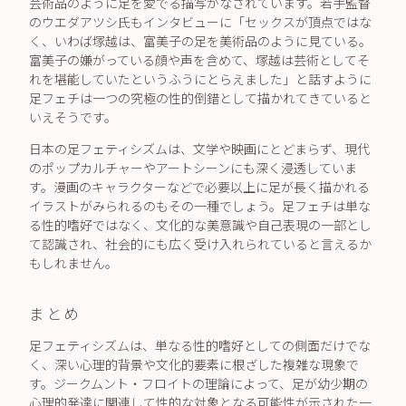
芸術品のように足を愛でる描写がなされています。若手監督
のウエダアツシ氏もインタビューに「セックスが頂点ではな
く、いわば塚越は、富美子の足を美術品のように見ている。
富美子の嫌がっている顔や声を含めて、塚越は芸術としてそ
れを堪能していたというふうにとらえました」と話すように
足フェチは一つの究極の性的倒錯として描かれてきていると
いえそうです。
日本の足フェティシズムは、文学や映画にとどまらず、現代
のポップカルチャーやアートシーンにも深く浸透していま
す。漫画のキャラクターなどで必要以上に足が長く描かれる
イラストがみられるのもその一種でしょう。足フェチは単な
る性的嗜好ではなく、文化的な美意識や自己表現の一部とし
て認識され、社会的にも広く受け入れられていると言えるか
もしれません。
まとめ
足フェティシズムは、単なる性的嗜好としての側面だけでな
く、深い心理的背景や文化的要素に根ざした複雑な現象で
す。ジークムント・フロイトの理論によって、足が幼少期の
心理的発達に関連して性的な対象となる可能性が示された一