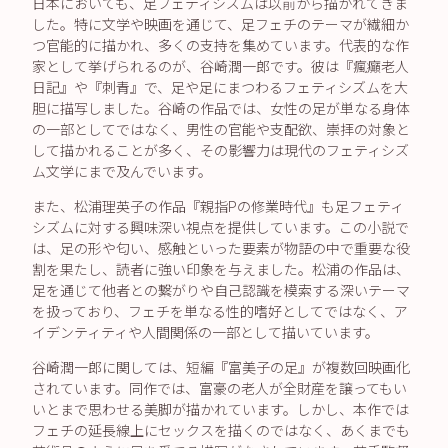
日本においても、足フェティシズムは以前から描かれてきま
した。特に文学や映画を通じて、足フェチのテーマが繊細か
つ官能的に描かれ、多くの支持を集めています。代表的な作
家として挙げられるのが、谷崎潤一郎です。彼は『瘋癲老人
日記』や『刺青』で、足や足にまつわるフェティシズムを大
胆に描写しました。谷崎の作品では、女性の足が単なる身体
の一部としてではなく、男性の官能や支配欲、崇拝の対象と
して描かれることが多く、その影響力は現代のフェティシズ
ム文学にまで及んでいます。
また、松浦理英子の作品『親指Pの修業時代』も足フェティ
シズムに対する興味深い視点を提供しています。この小説で
は、足の形や匂い、感触といった要素が物語の中で重要な役
割を果たし、読者に強い印象を与えました。松浦の作品は、
足を通じて他者との繋がりや自己認識を模索する深いテーマ
を扱っており、フェチを単なる性的嗜好としてではなく、ア
イデンティティや人間関係の一部として描いています。
谷崎潤一郎に関しては、短編『富美子の足』が複数回映画化
されています。同作では、富豪の老人が全財産を譲ってもい
いとまで思わせる美脚が描かれています。しかし、本作では
フェチの延長線上にセックスを描くのではなく、あくまでも