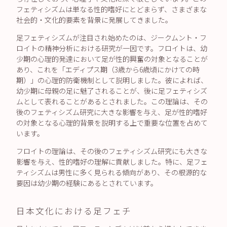
フェティシズムは単なる性的嗜好にとどまらず、さまざまな
社会的・文化的要素を背景に発展してきました。
足フェティシズムが注目され始めたのは、ジークムント・フ
ロイトの精神分析における研究が一因です。フロイトは、幼
少期の心理的発達において足が性的興奮の対象となることが
あり、これを「エディプス期（3歳から6歳頃にかけての時
期）」の心理的防衛機制として説明しました。彼によれば、
幼少期に母親の足に魅了されることが、後に足フェティシズ
ムとして表れることがあるとされました。この理論は、その
後のフェティシズム研究に大きな影響を与え、足が性的嗜好
の対象となる心理的背景を説明する上で重要な位置を占めて
います。
フロイトの理論は、その後のフェティシズム研究にも大きな
影響を与え、性的嗜好の理解に貢献しました。特に、足フェ
ティシズムは男性に多く見られる傾向があり、その根源的な
要因は幼少期の経験にあるとされています。
日本文化における足フェチ