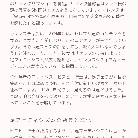
のサブスクリプションを開始。サブスク登録者はアレン氏の
足の写真を6枚閲覧できるようになっています。アレン氏は
「WikiFeetでの高評価を知り、自分の足で大金を稼ぐ可能性
を感じた」と語っています。
マキャフティ氏は「2024年には、セレブが足のコンテンツを
売ることが当たり前になり、このコンセプトが主流化してい
ます。今では足フェチの話をしても、驚く人はいないでしょ
う」と述べました。また、彼女は「セレブの支持によって、
足フェティシズムが広く認知され、インタラクティブなオー
ディエンスが増えている」と指摘しています。
心理学者のロリ・ベス・ビズビー博士は、足フェチが注目を
集めることは認めつつも、それ自体は新しい現象ではないと
述べています。「1800年代でも、見えるのは足だけでした」
と歴史的な文脈を振り返り、足フェチが常に密かな人気を持
っていたことを示唆しています。
足フェティシズムの背景と進化
ビズビー博士が指摘するように、足フェティシズムは古くか
ら存在しており、心理学や文化に深く根ざしています。この