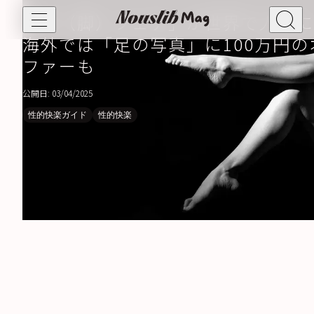
「足（脚）フェチ」が世界で人気に
海外では「足の写真」に100万円の
ファーも
自由恋愛
ポリアモリー
公開日: 03/04/2025
セックスフレンド
性的快楽ガイド
性的快楽
カンダウリズム
自由恋愛ガイド
性の健康
セックスレス
セクシャルウェルネス
フェムケア
性的快楽
セルフプレジャー
性的快楽ガイド
性的ファンタジー
オーガズム
BDSM