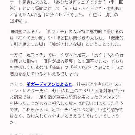
ケート調査によると、「あなたは何フェチですか？（単一回
答）」という質問に対して「足・脚・ふくらはぎ・太もも」
と答えた人は2番目に多く15.2%でした。（1位は「胸」の
18.4%）。
同調査によると、「脚フェチ」の人が特に魅力的に感じるの
は「細くて長い脚」や「ほど良い肉づきの太もも」「健康的
で引き締まった脚」「膝がきれいな脚」ということでした。
一方で「足フェチ」では「くびれた足首」「長く手入れの行
き届いた指先」「個性が出る足裏」との回答でした。どちら
も共通しているのは「綺麗」や「手入れが行き届いた」点に
魅力を感じているといえるでしょう。
さらに、
英ガーディアンによると
、社会心理学者のジャステ
ィン・レミラー氏が、4,000人以上のアメリカ人を対象に行っ
た調査では、「足や指が重要な役割を果たしたファンタジー
を持ったことがあると報告した成人は約7人に1人だったそう
です。これらからは、足フェチがそれほど珍しい性的嗜好で
はなく、受け入れられやすいと言えるのではないでしょう
か。