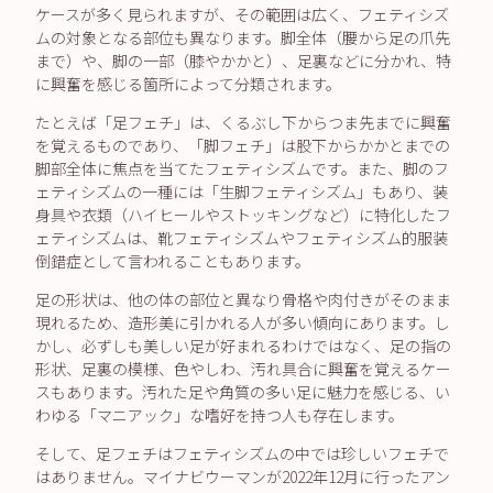
ケースが多く見られますが、その範囲は広く、フェティシズ
ムの対象となる部位も異なります。脚全体（腰から足の爪先
まで）や、脚の一部（膝やかかと）、足裏などに分かれ、特
に興奮を感じる箇所によって分類されます。
たとえば「足フェチ」は、くるぶし下からつま先までに興奮
を覚えるものであり、「脚フェチ」は股下からかかとまでの
脚部全体に焦点を当てたフェティシズムです。また、脚のフ
ェティシズムの一種には「生脚フェティシズム」もあり、装
身具や衣類（ハイヒールやストッキングなど）に特化したフ
ェティシズムは、靴フェティシズムやフェティシズム的服装
倒錯症として言われることもあります。
足の形状は、他の体の部位と異なり骨格や肉付きがそのまま
現れるため、造形美に引かれる人が多い傾向にあります。し
かし、必ずしも美しい足が好まれるわけではなく、足の指の
形状、足裏の模様、色やしわ、汚れ具合に興奮を覚えるケー
スもあります。汚れた足や角質の多い足に魅力を感じる、い
わゆる「マニアック」な嗜好を持つ人も存在します。
そして、足フェチはフェティシズムの中では珍しいフェチで
はありません。マイナビウーマンが2022年12月に行ったアン