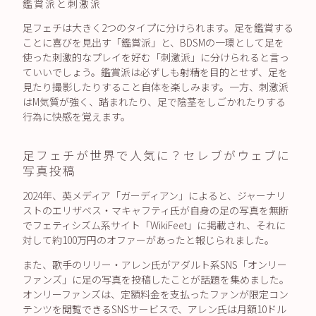
鑑賞派と刺激派
足フェチは大きく2つのタイプに分けられます。足を鑑賞する
ことに喜びを見出す「鑑賞派」と、BDSMの一環として足を
使った刺激的なプレイを好む「刺激派」に分けられると言っ
ていいでしょう。鑑賞派は必ずしも射精を目的とせず、足を
見たり撮影したりすること自体を楽しみます。一方、刺激派
はM気質が強く、踏まれたり、足で陰茎をしごかれたりする
行為に快感を覚えます。
足フェチが世界で人気に？セレブがウェブに
写真投稿
2024年、英メディア「ガーディアン」によると、ジャーナリ
ストのエリザベス・マキャフティ氏が自身の足の写真を無断
でフェティシズム系サイト「WikiFeet」に掲載され、それに
対して約100万円のオファーがあったと報じられました。
また、歌手のリリー・アレン氏がアダルト系SNS「オンリー
ファンズ」に足の写真を投稿したことが話題を集めました。
オンリーファンズは、定額料金を支払ったファンが限定コン
テンツを閲覧できるSNSサービスで、アレン氏は月額10ドル