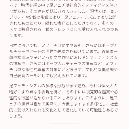
方で、時代を経る中で足フェチは社会的なスティグマを伴い
ながらも、その存在が認知されてきました。現代では、セレ
ブリティやSNSの影響により、足フェティシズムはより公開
されたものとなり、隠れた嗜好としてだけでなく、多くの
人々に共感される一種のトレンドとして受け入れられつつあ
ります。
日本においても、足フェチは文学や映画、さらにはポップカ
ルチャーやアートの世界で表現され続けています。谷崎潤一
郎や松浦理英子といった文学作品における足フェティシズム
の描写や、さらにはポップカルチャーでの描写など、足フェ
チは単なる性的興奮の対象にとどまらず、文化的な美意識や
自己表現の一部としても捉えられています。
足フェティシズムの多様な形態が示す通り、それは個々人の
嗜好により異なる表現を持ち、その中には視覚的な鑑賞や心
理的な欲望が込められることもあります。このように、足フ
ェチの世界は極めて奥深く、今後もますます多様化し、社会
的に受け入れられる文化として進化していく可能性もあるで
しょう。