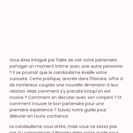
Astrologie
Dating & Verleiding
Onenightstands & Sexfriends
Seksualiteit & relatieleven
Liefde
Libido & Orgasmes
Relatieleven
Vrouwelijke seksualiteit
Vous êtes intrigué par l'idée de voir votre partenaire
Open relaties
partager un moment intime avec une autre personne
? Il se pourrait que le candaulisme éveille votre
curiosité. Cette pratique, ancrée dans l'histoire, offre à
de nombreux couples une nouvelle dimension à leur
relation. Mais comment s'y prendre lorsqu'on est
novice ? Comment en discuter avec son conjoint ? Et
comment trouver le bon partenaire pour une
première expérience ? Suivez notre guide pour
débuter en toute confiance.
Le candaulisme vous attire, mais vous ne savez pas
par où commencer ? Plongez dans notre guide pour