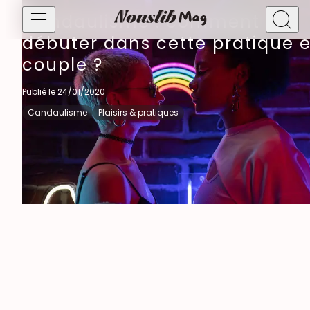
Candaulisme : comment
débuter dans cette pratique 
couple ?
Diversiteit, cultuur & samenleving
Feminisme
Publié le 24/01/2020
Genot & praktijken
Candaulisme
Plaisirs & pratiques
BDSM
Candaulisme
Fantasie
Voorspel
Libertinage
Verkenning
Sekspeeltjes & toys
Groepsseks & meervoudige intimiteit
Seksueel welzijn & intieme gezondheid
Seksueel welzijn
Mannelijke seksualiteit
Verleiding, daten & relaties