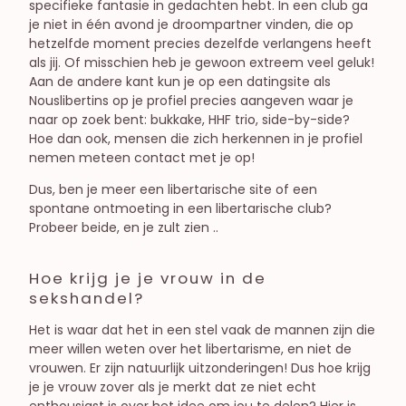
specifieke fantasie in gedachten hebt. In een club ga
je niet in één avond je droompartner vinden, die op
hetzelfde moment precies dezelfde verlangens heeft
als jij. Of misschien heb je gewoon extreem veel geluk!
Aan de andere kant kun je op een datingsite als
Nouslibertins op je profiel precies aangeven waar je
naar op zoek bent: bukkake, HHF trio, side-by-side?
Hoe dan ook, mensen die zich herkennen in je profiel
nemen meteen contact met je op!
Dus, ben je meer een libertarische site of een
spontane ontmoeting in een libertarische club?
Probeer beide, en je zult zien ..
Hoe krijg je je vrouw in de
sekshandel?
Het is waar dat het in een stel vaak de mannen zijn die
meer willen weten over het libertarisme, en niet de
vrouwen. Er zijn natuurlijk uitzonderingen! Dus hoe krijg
je je vrouw zover als je merkt dat ze niet echt
enthousiast is over het idee om jou te delen? Hier is