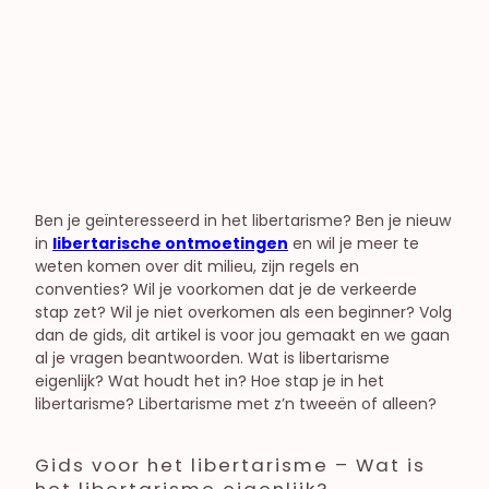
Astrologie
Dating & Verleiding
Onenightstands & Sexfriends
Seksualiteit & relatieleven
Liefde
Libido & Orgasmes
Relatieleven
Vrouwelijke seksualiteit
Ben je geïnteresseerd in het libertarisme? Ben je nieuw
Open relaties
in
libertarische ontmoetingen
en wil je meer te
weten komen over dit milieu, zijn regels en
conventies? Wil je voorkomen dat je de verkeerde
stap zet? Wil je niet overkomen als een beginner? Volg
dan de gids, dit artikel is voor jou gemaakt en we gaan
al je vragen beantwoorden. Wat is libertarisme
eigenlijk? Wat houdt het in? Hoe stap je in het
libertarisme? Libertarisme met z’n tweeën of alleen?
Gids voor het libertarisme – Wat is
het libertarisme eigenlijk?