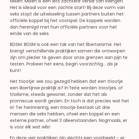
Mixen: Mixen is een iets zachtere versie van swingen.
Het is ideaal voor een zachte start! Bij deze vorm van
seks stopt de uitwisseling tussen partners buiten het
officiële koppel bij het voorspel. De koppels worden
dan herenigd met hun officiële partners voor het
einde van de seks.
BDSM: BDSM is ook een tak van het libertarisme. Het
brengt verschillende praktijken samen die ontworpen
zijn om plezier te geven door onze grenzen aan pijn te
testen. Probeer het eens, begin voorzichtig… als je
kunt!
Het triootje: wie zou gezegd hebben dat een triootje
een libertijnse praktijk is? In feite worden triootjes, of
triolisme, steeds gewoner, zonder dat het als
promiscue wordt gezien. En toch is dat precies wat het
is! Ter herinnering, een triootje bestaat uit drie
mensen die seks hebben, ofwel een koppel en een
externe partner, ofwel 3 alleenstaanden. Nogmaals, er
is voor elk wat wils!
En deze vier praktijken zijn slechts een voorbeeld – er