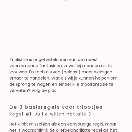
Astrologie
Dating & Verleiding
Onenightstands & Sexfriends
Seksualiteit & relatieleven
Liefde
Libido & Orgasmes
Relatieleven
Vrouwelijke seksualiteit
Triolisme is ongetwijfeld een van de meest
Open relaties
voorkomende fantasieën, zowel bij mannen als bij
vrouwen. En toch durven (helaas!) maar weinigen
ernaar te handelen. Wat als wij je kunnen helpen om
de sprong te wagen en eindelijk je trioolfantasie te
vervullen? Volg de gids!
De 3 basisregels voor triootjes
Regel #1: Jullie willen het alle 3
Het klinkt misschien als een eenvoudige regel, maar
het is waarschijnlijk de allerbelangrijkste regel als het