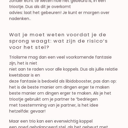
zonder echt te weten hoe het gebeurd is, in een
triootje. Dus als dit je overkomt
advies: laat het gebeuren! Je kunt er morgen over
nadenken..
Wat je moet weten voordat je de
sprong waagt: wat zijn de risico’s
voor het stel?
Triolisme mag dan een veel voorkomende fantasie
zijn, het is niet
niet aan te raden voor alle koppels. Dus als jullie relatie
kwetsbaar is en
deze fantasie is bedoeld als libidobooster, pas dan op:
het is de beste manier om dingen erger te maken
beste manier om dingen erger te maken. Als je het
triootje gebruikt om je partner te “bedriegen
met toestemming van je partner, is het idee
hetzelfde: gevaar!
Maar een trio kan een evenwichtig koppel
een goed gebalanceerd stel, als het gebeurt met