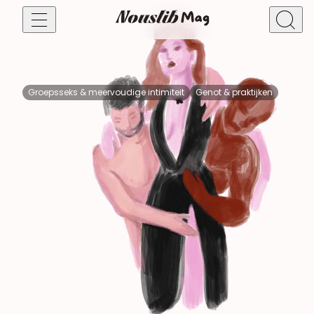
Triolisme: de ultieme gids voo
beginners!
Gepubliceerd op 22/10/2019
Diversiteit, cultuur & samenleving
Feminisme
Groepsseks & meervoudige intimiteit
Genot & praktijken
Genot & praktijken
BDSM
Candaulisme
Fantasie
Voorspel
Libertinage
Verkenning
Sekspeeltjes & toys
Groepsseks & meervoudige intimiteit
Seksueel welzijn & intieme gezondheid
Seksueel welzijn
Mannelijke seksualiteit
Verleiding, daten & relaties