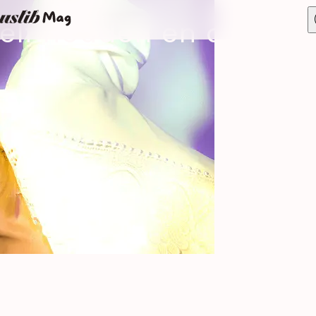
ezelf houden en dan pa
tuur & samenleving
Genot & praktijken
BDSM
Candaulisme
Fantasie
Voorspel
Libertinage
Verkenning
Sekspeeltjes & toys
Groepsseks & meervoudige intimit
n & intieme gezondheid
Verleiding, daten & relati
Astrologie
iteit
Dating & Verleiding
Onenightstands & Sexfriends
elatieleven
es