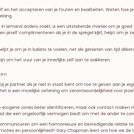
elf en het accepteren van je fouten en kwaliteiten. Weten hoe je 
elang.
 in iemand anders zoekt, is een uitstekende manier om je goed te
 jezelf complimenteren als je in de spiegel kijkt, helpt om je 
pt je om je in balans te voelen, net als genieten van tijd alleen
zijn om het vuur van je innerlijke zelf aan te wakkeren.
gen
 je partner als je niet in staat bent om toe te geven aan je eige
het is een moeilijke oefening om verantwoordelijkheid voor jezel
 je erogene zones beter identificeren, maar ook contact maken m
sdaad die een ongelooflijk vermogen biedt om met de ander te c
ef communiceren om een harmonieuze en bevredigende relatie t
emoties en persoonlijkheid? Gary Chapman leert ons hoe we de ta