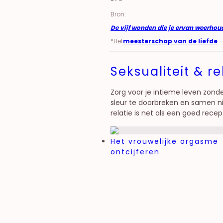
Bron:
De vijf wonden die je ervan weerhoude
*Het
meesterschap van de liefde
–
Seksualiteit & r
Zorg voor je intieme leven zonde
sleur te doorbreken en samen n
relatie is net als een goed recep
Het vrouwelijke orgasme
ontcijferen