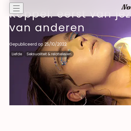
Koppel: eerst van j
van anderen
Diversiteit, cul
Feminisme
Gepubliceerd op 25/10/2022
Liefde
Seksualiteit & relatieleven
Seksueel welzij
Seksueel welzijn
Mannelijke seksual
Seksualiteit & r
Liefde
Libido & Orgasm
Relatieleven