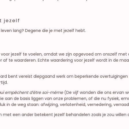
 jezelf
 leven lang? Degene die je met jezelf hebt.
de voor jezelf te voelen, omdat we zijn opgevoed om onszelf met 
er af te waarderen. Echte waardering voor jezelf wordt in de ma
ard bent vereist diepgaand werk om beperkende overtuigingen t
ijd.
 qui empêchent d’être soi-même
(De vijf wonden die ons ervan we
e aan de basis liggen van onze problemen, of die nu fysiek, emo
geluk in de weg staan: afwijzing, verlatenheid, vernedering, verraa
 met een ander betekent jezelf behandelen zoals je zou willen 