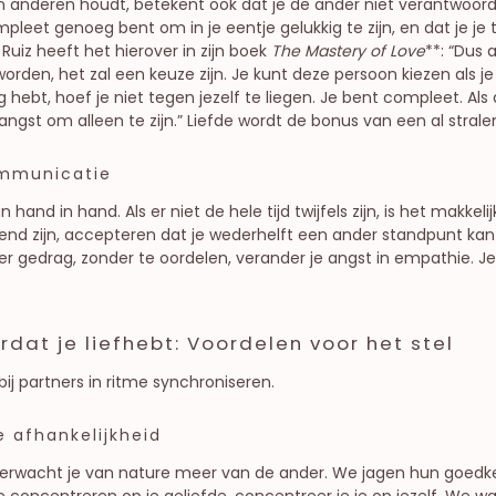
n anderen houdt, betekent ook dat je de ander niet verantwoorde
leet genoeg bent om in je eentje gelukkig te zijn, en dat je je to
Ruiz heeft het hierover in zijn boek
The Mastery of Love
**: “Dus a
orden, het zal een keuze zijn. Je kunt deze persoon kiezen als je d
dig hebt, hoef je niet tegen jezelf te liegen. Je bent compleet. Als 
 angst om alleen te zijn.” Liefde wordt de bonus van een al strale
communicatie
 hand in hand. Als er niet de hele tijd twijfels zijn, is het makke
kend zijn, accepteren dat je wederhelft een ander standpunt kan 
er gedrag, zonder te oordelen, verander je angst in empathie. Je 
dat je liefhebt: Voordelen voor het stel
ij partners in ritme synchroniseren.
 afhankelijkheid
 verwacht je van nature meer van de ander. We jagen hun goedkeu
 te concentreren op je geliefde, concentreer je je op jezelf. We