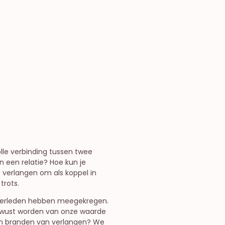
olle verbinding tussen twee
n een relatie? Hoe kun je
te verlangen om als koppel in
trots.
et verleden hebben meegekregen.
ewust worden van onze waarde
aten branden van verlangen? We