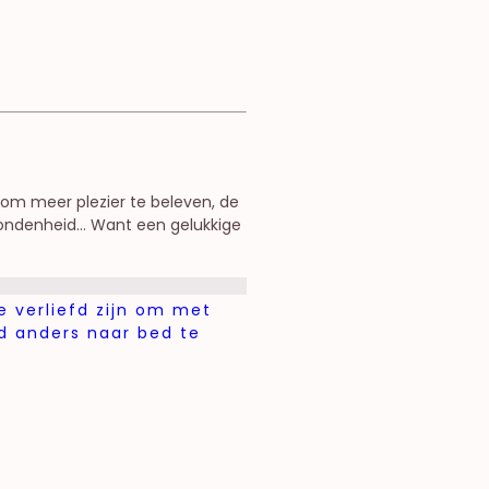
n om meer plezier te beleven, de
bondenheid… Want een gelukkige
e verliefd zijn om met
d anders naar bed te