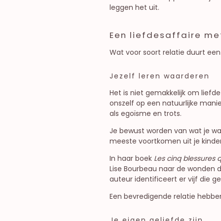
leggen het uit.
Een liefdesaffaire met
Wat voor soort relatie duurt een
Jezelf leren waarderen
Het is niet gemakkelijk om lief
onszelf op een natuurlijke mani
als egoïsme en trots.
Je bewust worden van wat je wa
meeste voortkomen uit je kindert
In haar boek
Les cinq blessures
Lise Bourbeau naar de wonden di
auteur identificeert er vijf die 
Een bevredigende relatie hebben
Je eigen geliefde zijn