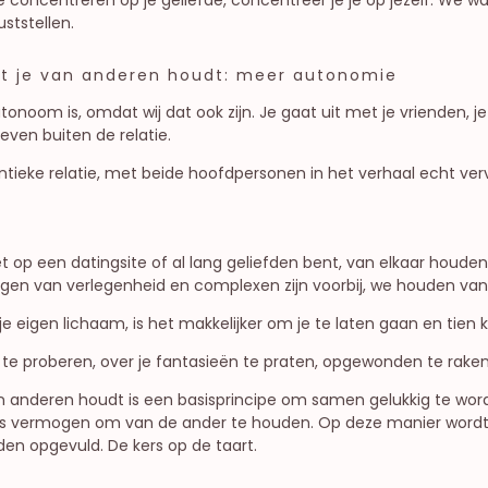
ststellen.
at je van anderen houdt: meer autonomie
oom is, omdat wij dat ook zijn. Je gaat uit met je vrienden, je 
leven buiten de relatie.
tieke relatie, met beide hoofdpersonen in het verhaal echt verv
 op een datingsite of al lang geliefden bent, van elkaar houden 
 dagen van verlegenheid en complexen zijn voorbij, we houden van 
je eigen lichaam, is het makkelijker om je te laten gaan en tien k
t te proberen, over je fantasieën te praten, opgewonden te raken e
an anderen houdt is een basisprincipe om samen gelukkig te wo
eders vermogen om van de ander te houden. Op deze manier wordt
en opgevuld. De kers op de taart.