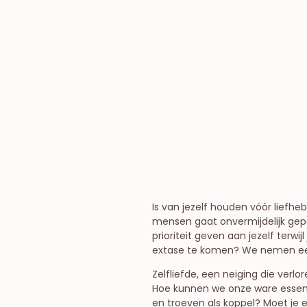
Vrouwelijke seksua
Open relaties
Is van jezelf houden vóór liefhe
mensen gaat onvermijdelijk gepaa
prioriteit geven aan jezelf terwi
extase te komen? We nemen een 
Zelfliefde, een neiging die ver
Hoe kunnen we onze ware essen
en troeven als koppel? Moet je 