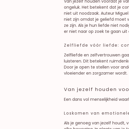
Van jezelf houden voordat je va
ongeluk. Het betekent dat je comp
niet uit noodzaak. Auteur Miguel 
niet zijn omdat je geliefd moet w
ze zijn. Als je hun liefde niet no
er niet naar op zoek te gaan uit
Zelfliefde vóór liefde: 
Zelfliefde en zelfvertrouwen gaan
luisteren. Dit betekent ruimden
Door je open te stellen voor and
vloeiender en zorgzamer wordt.
Van jezelf houden voor
Een dans vol menselijkheid waarb
Loskomen van emotionele
Als je genoeg van jezelf houdt,
elke beweging. In plaats van je