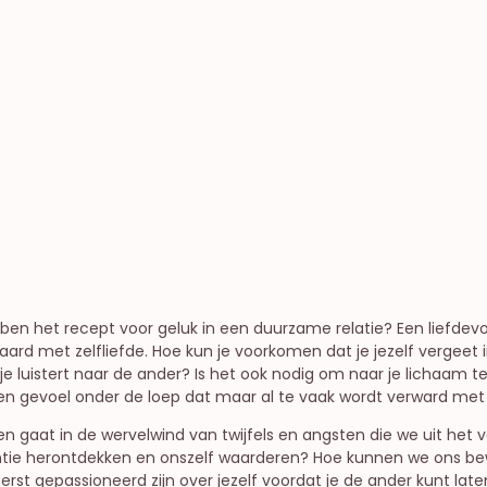
liteit
bben het recept voor geluk in een duurzame relatie? Een liefdev
rd met zelfliefde. Hoe kun je voorkomen dat je jezelf vergeet i
jl je luistert naar de ander? Is het ook nodig om naar je lichaam 
gevoel onder de loep dat maar al te vaak wordt verward met 
loren gaat in de wervelwind van twijfels en angsten die we uit h
tie herontdekken en onszelf waarderen? Hoe kunnen we ons b
eerst gepassioneerd zijn over jezelf voordat je de ander kunt l