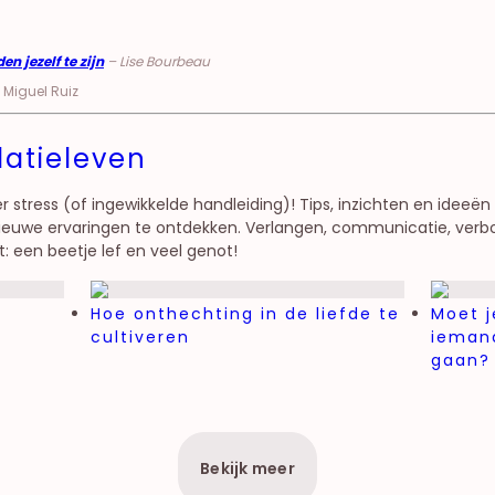
n jezelf te zijn
– Lise Bourbeau
 Miguel Ruiz
elatieleven
r stress (of ingewikkelde handleiding)! Tips, inzichten en ideeë
ieuwe ervaringen te ontdekken. Verlangen, communicatie, ver
t: een beetje lef en veel genot!
Hoe onthechting in de liefde te
Moet j
cultiveren
ieman
gaan?
Bekijk meer