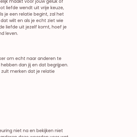
lijk maakt voor jouw geluk of
t liefde wendt uit vrije keuze,
ls je een relatie begint, zal het
at wilt en als je echt ziet wie
de liefde uit jezelf komt, hoef je
nd leven.
lijker om echt naar anderen te
hebben dan jij en dat begrijpen.
zult merken dat je relatie
ring niet na en bekijken niet
 waarderen deze woorden voor wat