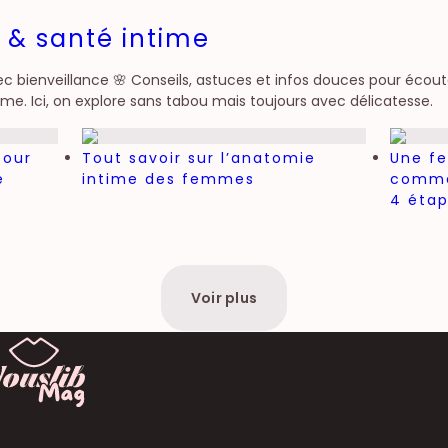
 & santé intime
c bienveillance 🌸 Conseils, astuces et infos douces pour écouter 
. Ici, on explore sans tabou mais toujours avec délicatesse.
pour
Tout savoir sur l’anatomie
Une f
e
intime des femmes
commen
4 étap
Voir plus