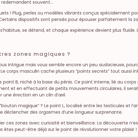
en redemandent souvent…
jouets ! Plug, perles ou modèles vibrants conçus spécialement pour 
ertains dispositifs sont pensés pour épouser parfaitement la zone
 s’habitue, se détend, et chaque expérience devient plus fluide.
autres zones magiques ?
 P vous intrigue mais vous semble encore un peu audacieuse, po
? Le corps masculin cache plusieurs ”points secrets” tout aussi in
 point B, niché à la base du pénis. Ce point interne, lié au corp
ent et en effectuant de petits mouvements circulaires, il serai
 une érection en un clin d’œil.
outon magique” ? Le point L, localisé entre les testicules et l’anus
 de déclencher des orgasmes d’une longueur surprenante.
er ces zones avec curiosité et bienveillance. La découverte n’est
s êtes peut-être déjà sur le point de révolutionner votre plaisir !