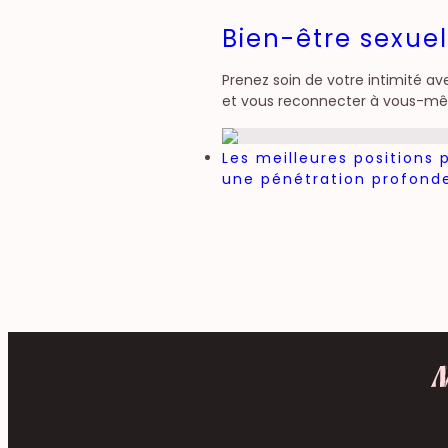
Bien-être sexuel
Prenez soin de votre intimité ave
et vous reconnecter à vous-même
Les meilleures positions 
une pénétration profond