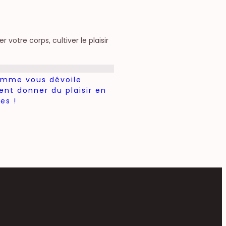
votre corps, cultiver le plaisir
emme vous dévoile
t donner du plaisir en
es !