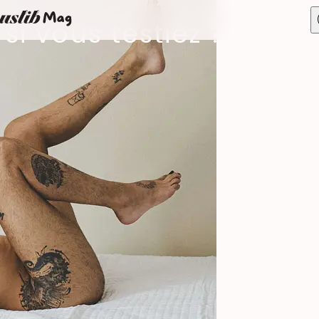
si vous testiez ?
 & santé intime
Sexualité & vie de couple
ine
Amour
ne
Relations ouvertes
Vie de couple
Faire des rencontres !
Libido & Orgasmes
ntres & relations
Plaisirs & pratiques
Diversi
BDSM
Le sex
Jouets et toys
Fémin
on
Sexe à plusieurs
Candaulisme
Exploration
Libertinage
Préliminaires
Fantasme