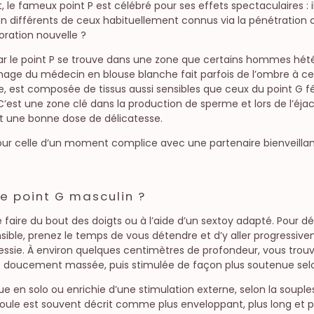
t, le fameux point P est célébré pour ses effets spectaculaires 
n différents de ceux habituellement connus via la pénétration ou
oration nouvelle ?
 car le point P se trouve dans une zone que certains hommes hét
 l’image du médecin en blouse blanche fait parfois de l’ombre à cel
e, est composée de tissus aussi sensibles que ceux du point G fém
s. C’est une zone clé dans la production de sperme et lors de l’éj
et une bonne dose de délicatesse.
pour celle d’un moment complice avec une partenaire bienveillan
e point G masculin ?
 faire du bout des doigts ou à l’aide d’un sextoy adapté. Pour déb
ensible, prenez le temps de vous détendre et d’y aller progressive
 vessie. À environ quelques centimètres de profondeur, vous trouv
re doucement massée, puis stimulée de façon plus soutenue selo
e en solo ou enrichie d’une stimulation externe, selon la sou
ule est souvent décrit comme plus enveloppant, plus long et 