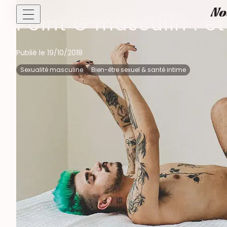
Point G masculin : et 
Bien-être sexuel
Publié le 19/10/2018
Sexualité mascul
Sexualité masculine
Bien-être sexuel & santé intime
Sexualité fémini
Bien-être sexuel
Séduction, renco
Plan cul
Astrologie
Dating & Séducti