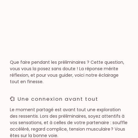
Jouets et toys
Sexe à plusieurs
Candaulisme
Exploration
Libertinage
Préliminaires
Fantasme
Diversité, culture & société
Que faire pendant les préliminaires ? Cette question,
Le sexe dans la société
vous vous la posez sans doute ! La réponse mérite
Féminisme
réflexion, et pour vous guider, voici notre éclairage
tout en finesse.
💞 Une connexion avant tout
Le moment partagé est avant tout une exploration
des ressentis. Lors des préliminaires, soyez attentifs à
vos sensations, et à celles de votre partenaire : souffle
accéléré, regard complice, tension musculaire ? Vous
êtes sur la bonne voie.