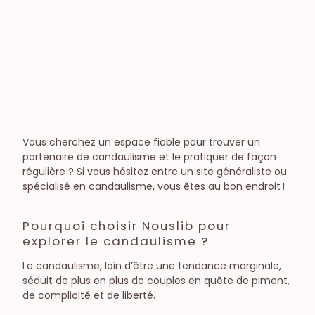
Jouets et toys
Sexe à plusieurs
Candaulisme
Exploration
Libertinage
Préliminaires
Fantasme
Diversité, culture & société
Vous cherchez un espace fiable pour trouver un
Le sexe dans la société
partenaire de candaulisme et le pratiquer de façon
Féminisme
régulière ? Si vous hésitez entre un site généraliste ou
spécialisé en candaulisme, vous êtes au bon endroit !
Pourquoi choisir Nouslib pour
explorer le candaulisme ?
Le candaulisme, loin d’être une tendance marginale,
séduit de plus en plus de couples en quête de piment,
de complicité et de liberté.